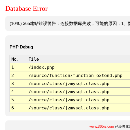
Database Error
(1040) 365建站错误警告：连接数据库失败，可能的原因：1、数
PHP Debug
No.
File
1
/index.php
2
/source/function/function_extend.php
3
/source/class/jzmysql.class.php
4
/source/class/jzmysql.class.php
5
/source/class/jzmysql.class.php
6
/source/class/jzmysql.class.php
www.365jz.com
已经将此