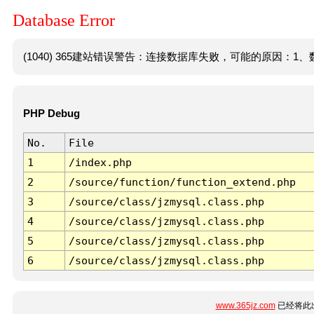
Database Error
(1040) 365建站错误警告：连接数据库失败，可能的原因：1、数
PHP Debug
No.
File
1
/index.php
2
/source/function/function_extend.php
3
/source/class/jzmysql.class.php
4
/source/class/jzmysql.class.php
5
/source/class/jzmysql.class.php
6
/source/class/jzmysql.class.php
www.365jz.com
已经将此