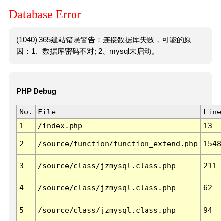
Database Error
(1040) 365建站错误警告：连接数据库失败，可能的原
因：1、数据库密码不对; 2、mysql未启动。
PHP Debug
No.
File
Line
1
/index.php
13
2
/source/function/function_extend.php
1548
3
/source/class/jzmysql.class.php
211
4
/source/class/jzmysql.class.php
62
5
/source/class/jzmysql.class.php
94