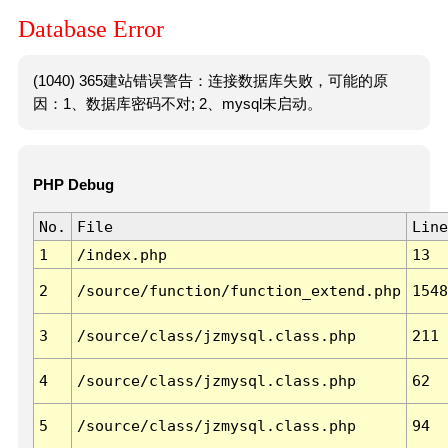
Database Error
(1040) 365建站错误警告：连接数据库失败，可能的原
因：1、数据库密码不对; 2、mysql未启动。
PHP Debug
No.
File
Line
1
/index.php
13
2
/source/function/function_extend.php
1548
3
/source/class/jzmysql.class.php
211
4
/source/class/jzmysql.class.php
62
5
/source/class/jzmysql.class.php
94